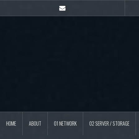
콘
텐
E-
츠
mail
로
바
로
가
기
HOME
ABOUT
01 NETWORK
02 SERVER / STORAGE