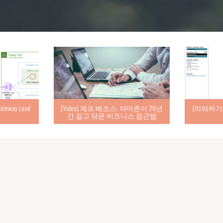
eway Load
[따라하기] d
[Video] 제프 베조스: 아마존이 20년
간 갈고 닦은 비즈니스 접근법