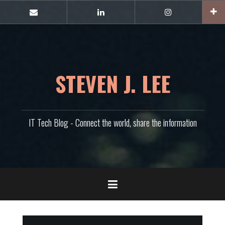
콘
텐
E-
Linkedin
Instagram
mail
츠
로
바
로
가
STEVEN J. LEE
기
IT Tech Blog - Connect the world, share the information