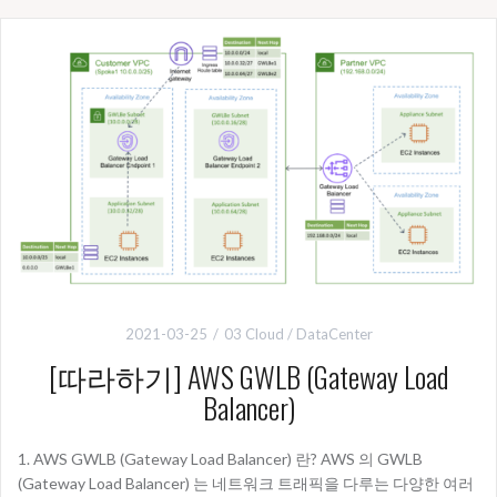
2021-03-25
03 Cloud / DataCenter
[따라하기] AWS GWLB (Gateway Load
Balancer)
1. AWS GWLB (Gateway Load Balancer) 란? AWS 의 GWLB
(Gateway Load Balancer) 는 네트워크 트래픽을 다루는 다양한 여러