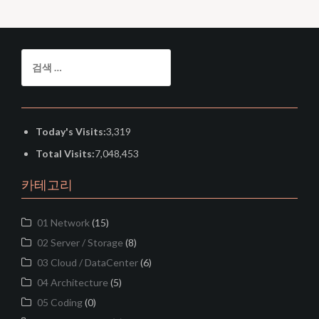
검
색:
Today's Visits:
3,319
Total Visits:
7,048,453
카테고리
01 Network
(15)
02 Server / Storage
(8)
03 Cloud / DataCenter
(6)
04 Architecture
(5)
05 Coding
(0)