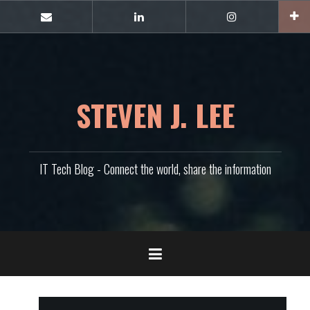
콘
텐
E-
Linkedin
Instagram
mail
츠
로
바
로
가
STEVEN J. LEE
기
IT Tech Blog - Connect the world, share the information