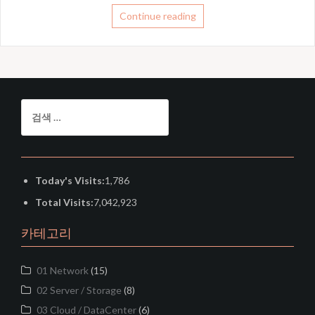
Continue reading
검
색:
Today's Visits:
1,786
Total Visits:
7,042,923
카테고리
01 Network
(15)
02 Server / Storage
(8)
03 Cloud / DataCenter
(6)