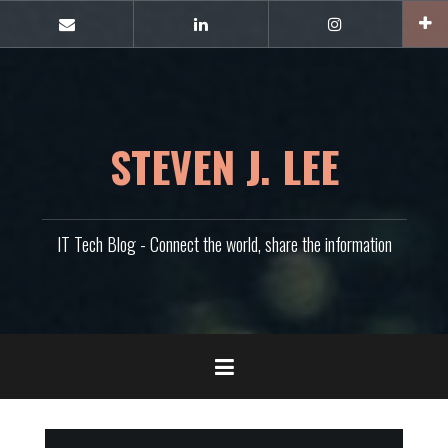
콘
텐
E-
Linkedin
Instagram
mail
츠
로
바
로
가
STEVEN J. LEE
기
IT Tech Blog - Connect the world, share the information