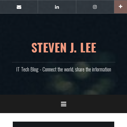
콘
텐
E-
Linkedin
Instagram
mail
츠
로
바
로
가
STEVEN J. LEE
기
IT Tech Blog - Connect the world, share the information