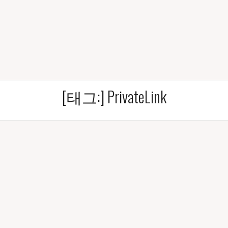
[태그:]
PrivateLink