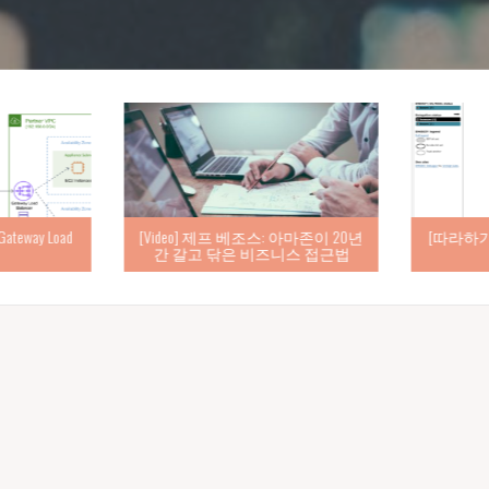
eway Load
[Video] 제프 베조스: 아마존이 20년
[따라하기] d
간 갈고 닦은 비즈니스 접근법