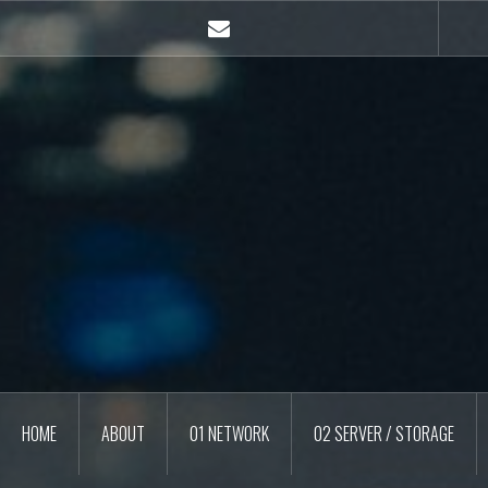
콘
텐
E-
츠
mail
로
바
로
가
기
HOME
ABOUT
01 NETWORK
02 SERVER / STORAGE