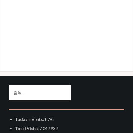
검
색:
Today's Visits:
1,795
Total Visits:
7,042,932