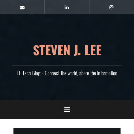
콘
텐
E-
Linkedin
Instagram
mail
츠
로
바
로
가
STEVEN J. LEE
기
IT Tech Blog - Connect the world, share the information