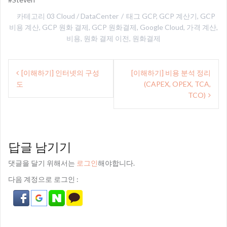
카테고리
03 Cloud / DataCenter
태그
GCP
,
GCP 계산기
,
GCP
비용 계산
,
GCP 원화 결제
,
GCP 원화결제
,
Google Cloud
,
가격 계산
,
비용
,
원화 결제 이전
,
원화결제
글
[이해하기] 인터넷의 구성
[이해하기] 비용 분석 정리
내
도
(CAPEX, OPEX, TCA,
비
TCO)
게
이
답글 남기기
션
댓글을 달기 위해서는
로그인
해야합니다.
다음 계정으로 로그인 :