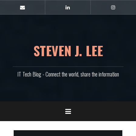
콘
텐
E-
Linkedin
Instagram
mail
츠
로
바
로
가
STEVEN J. LEE
기
IT Tech Blog - Connect the world, share the information