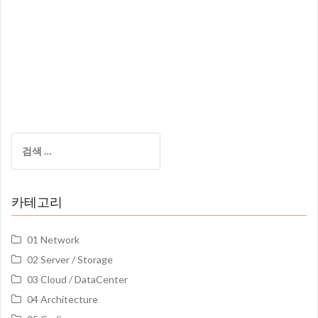
검
색:
카테고리
01 Network
02 Server / Storage
03 Cloud / DataCenter
04 Architecture